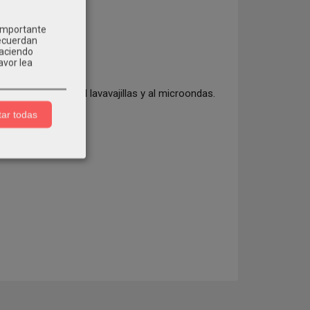
 importante
recuerdan
Haciendo
avor lea
ión. Resistente al lavavajillas y al microondas.
ar todas