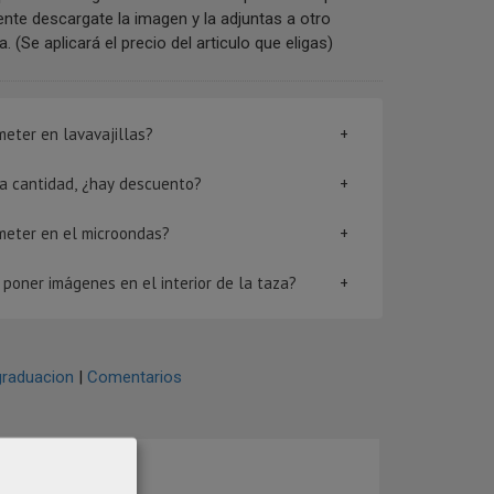
nte descargate la imagen y la adjuntas a otro
 (Se aplicará el precio del articulo que eligas)
eter en lavavajillas?
rta cantidad, ¿hay descuento?
meter en el microondas?
poner imágenes en el interior de la taza?
graduacion
|
Comentarios