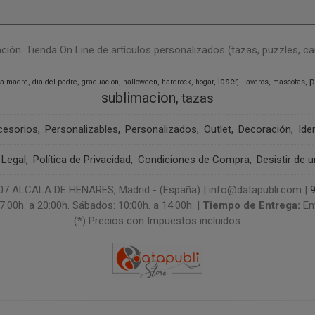
n. Tienda On Line de artículos personalizados (tazas, puzzles, camise
p
laser
la-madre
dia-del-padre
graduacion
halloween
hardrock
hogar
llaveros
mascotas
sublimacion
tazas
cesorios
Personalizables
Personalizados
Outlet
Decoración
Ide
 Legal
Política de Privacidad
Condiciones de Compra
Desistir de 
 ALCALA DE HENARES, Madrid - (España) | info@datapubli.com |
7:00h. a 20:00h. Sábados: 10:00h. a 14:00h. |
Tiempo de Entrega:
En
(*) Precios con Impuestos incluidos