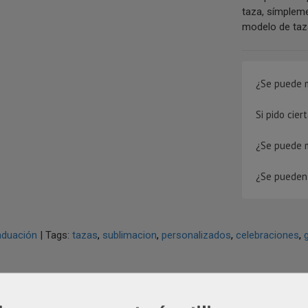
taza, símpleme
modelo de taza.
¿Se puede m
Si pido cie
¿Se puede 
¿Se pueden 
aduación
|
Tags:
tazas
sublimacion
personalizados
celebraciones
IPCIÓN
COSTES DE ENVÍO
COMENTARIOS