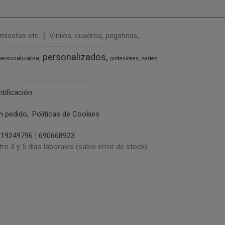
tas etc...). Vinilos, cuadros, pegatinas,...
personalizados
ersonalizable
profesiones
series
ntificación
un pedido
Políticas de Cookies
919249796
|
690668923
tre 3 y 5 días laborales (salvo error de stock)