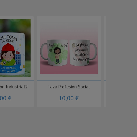
ón Industrial2
Taza Profesión Social
Taza Profesi
,00 €
10,00 €
10,