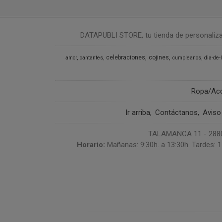
DATAPUBLI STORE, tu tienda de personalizació
celebraciones
cojines
amor
cantantes
cumpleanos
dia-de-
Ropa/Ac
Ir arriba
Contáctanos
Aviso
TALAMANCA 11 - 28807
Horario:
Mañanas: 9:30h. a 13:30h. Tardes: 1