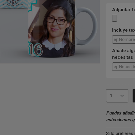
Adjuntar f
Incluye te
Añade algú
necesitas
Puedes añadir
entendemos qu
Si lo prefiere