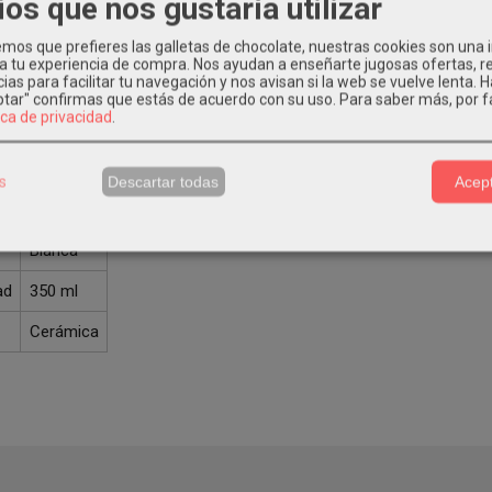
ios que nos gustaría utilizar
cterísticas del producto:
os que prefieres las galletas de chocolate, nuestras cookies son una
 a tu experiencia de compra. Nos ayudan a enseñarte jugosas ofertas, 
ias para facilitar tu navegación y nos avisan si la web se vuelve lenta. 
eptar" confirmas que estás de acuerdo con su uso.
Para saber más, por f
anca personalizada.
ica de privacidad
.
rámica de alta calidad personalizable mediante la técnica de sublimac
s
Descartar todas
Acept
a técnica:
Blanca
ad
350 ml
Cerámica