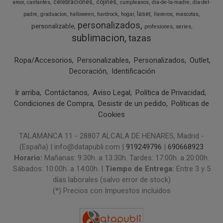
celebraciones
cojines
amor
cantantes
cumpleanos
dia-de-la-madre
dia-del-
laser
padre
graduacion
halloween
hardrock
hogar
llaveros
mascotas
personalizados
personalizable
profesiones
series
sublimacion
tazas
Ropa/Accesorios
Personalizables
Personalizados
Outlet
Decoración
Identificación
Ir arriba
Contáctanos
Aviso Legal
Política de Privacidad
Condiciones de Compra
Desistir de un pedido
Políticas de
Cookies
TALAMANCA 11 - 28807 ALCALA DE HENARES, Madrid -
(España) | info@datapubli.com |
919249796
|
690668923
Horario:
Mañanas: 9:30h. a 13:30h. Tardes: 17:00h. a 20:00h.
Sábados: 10:00h. a 14:00h. |
Tiempo de Entrega:
Entre 3 y 5
días laborales (salvo error de stock)
(*) Precios con Impuestos incluidos