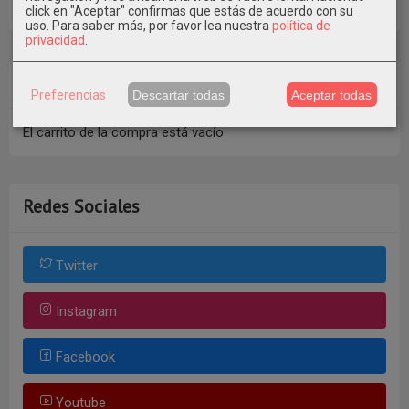
Consultar Destinos
click en "Aceptar" confirmas que estás de acuerdo con su
uso.
Para saber más, por favor lea nuestra
política de
privacidad
.
Tu Carrito (0)
Preferencias
Descartar todas
Aceptar todas
El carrito de la compra está vacío
Redes Sociales
Twitter
Instagram
Facebook
Youtube