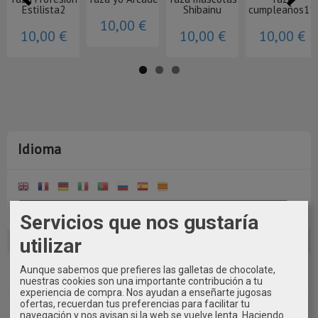
Estilista2
Shibainu
cumpleaños11
10,00 €
10,00 €
10,00 €
10,00 €
Idioma
Servicios que nos gustaría
utilizar
Costes de Envío
Aunque sabemos que prefieres las galletas de chocolate,
nuestras cookies son una importante contribución a tu
experiencia de compra. Nos ayudan a enseñarte jugosas
ofertas, recuerdan tus preferencias para facilitar tu
GRATIS *
navegación y nos avisan si la web se vuelve lenta. Haciendo