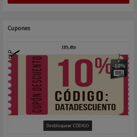
Cupones
10% dto
-10%