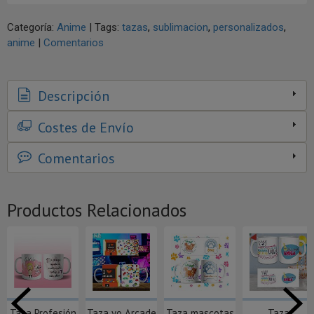
Categoría:
Anime
|
Tags:
tazas
sublimacion
personalizados
anime
|
Comentarios
Descripción
Costes de Envío
Comentarios
Productos Relacionados
Taza Profesión
Taza yo Arcade
Taza mascotas
Taza