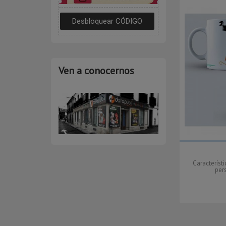
Ven a conocernos
Característ
per