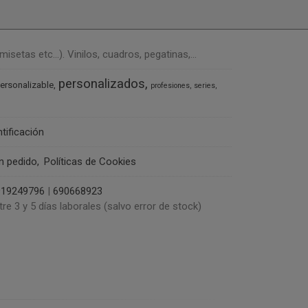
tas etc...). Vinilos, cuadros, pegatinas,...
personalizados
ersonalizable
profesiones
series
ntificación
un pedido
Políticas de Cookies
919249796
|
690668923
tre 3 y 5 días laborales (salvo error de stock)