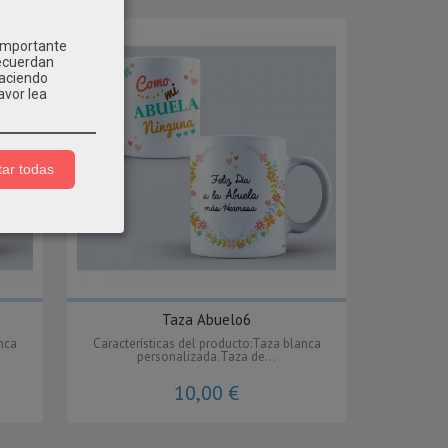
 importante
recuerdan
Haciendo
avor lea
ar todas
Taza Abuelo6
anca
Características del producto:Taza blanca
personalizada.Taza de...
10,00 €