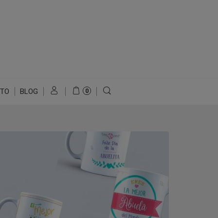
TO
BLOG
0