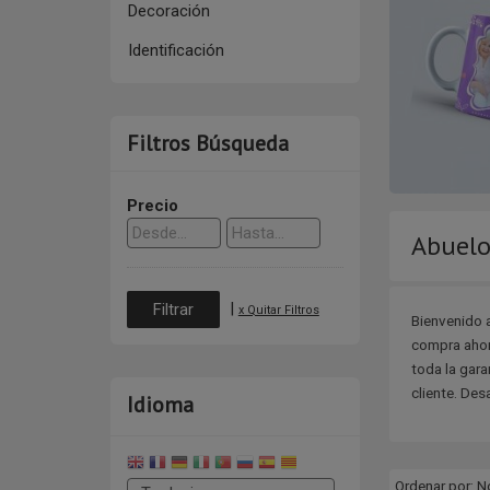
Decoración
Identificación
Filtros Búsqueda
Precio
Abuelo
|
x Quitar Filtros
Bienvenido 
compra ahora
toda la gara
cliente. Des
Idioma
Ordenar por:
N