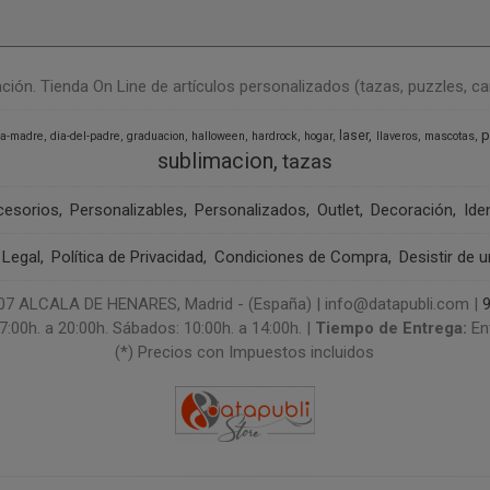
n. Tienda On Line de artículos personalizados (tazas, puzzles, camise
p
laser
la-madre
dia-del-padre
graduacion
halloween
hardrock
hogar
llaveros
mascotas
sublimacion
tazas
cesorios
Personalizables
Personalizados
Outlet
Decoración
Ide
 Legal
Política de Privacidad
Condiciones de Compra
Desistir de 
 ALCALA DE HENARES, Madrid - (España) | info@datapubli.com |
7:00h. a 20:00h. Sábados: 10:00h. a 14:00h. |
Tiempo de Entrega:
En
(*) Precios con Impuestos incluidos