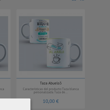
Taza Abuelo3
anca
Características del producto:Taza blanca
personalizada.Taza de...
10,00 €