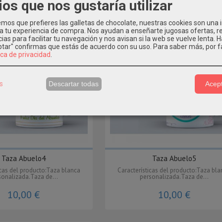
ios que nos gustaría utilizar
os que prefieres las galletas de chocolate, nuestras cookies son una
 a tu experiencia de compra. Nos ayudan a enseñarte jugosas ofertas, 
ias para facilitar tu navegación y nos avisan si la web se vuelve lenta. 
eptar" confirmas que estás de acuerdo con su uso.
Para saber más, por f
ica de privacidad
.
s
Descartar todas
Acept
Taza Abuelo4
Taza Abuelo5
icas del producto:Taza blanca
Características del producto:Taza bl
sonalizada.Taza de...
personalizada.Taza de...
10,00 €
10,00 €