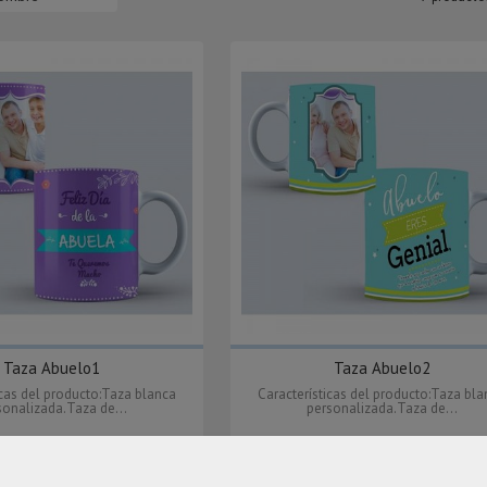
Taza Abuelo1
Taza Abuelo2
icas del producto:Taza blanca
Características del producto:Taza bl
sonalizada.Taza de...
personalizada.Taza de...
10,00 €
10,00 €