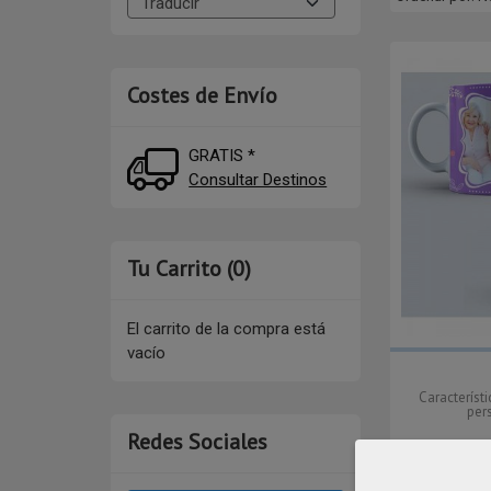
Costes de Envío
GRATIS *
Consultar Destinos
Tu Carrito (0)
El carrito de la compra está
vacío
Característ
per
Redes Sociales