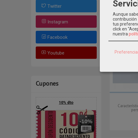
Servic
Twitter
Aunque sabem
contribución
Instagram
tus preferenc
click en "Ac
nuestra
polít
Facebook
Preferencia
Youtube
Cupones
10% dto
Característ
per
-10%