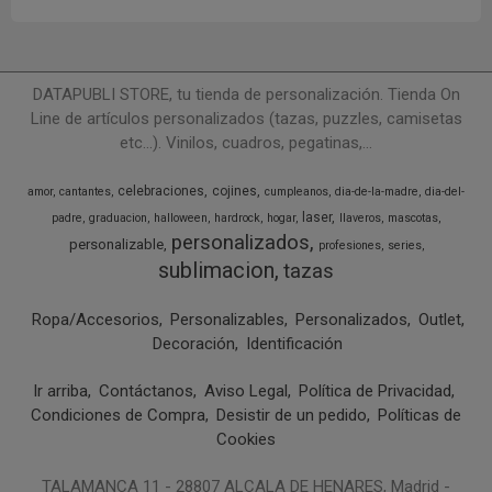
DATAPUBLI STORE, tu tienda de personalización. Tienda On
Line de artículos personalizados (tazas, puzzles, camisetas
etc...). Vinilos, cuadros, pegatinas,...
celebraciones
cojines
amor
cantantes
cumpleanos
dia-de-la-madre
dia-del-
laser
padre
graduacion
halloween
hardrock
hogar
llaveros
mascotas
personalizados
personalizable
profesiones
series
sublimacion
tazas
Ropa/Accesorios
Personalizables
Personalizados
Outlet
Decoración
Identificación
Ir arriba
Contáctanos
Aviso Legal
Política de Privacidad
Condiciones de Compra
Desistir de un pedido
Políticas de
Cookies
TALAMANCA 11 - 28807 ALCALA DE HENARES, Madrid -