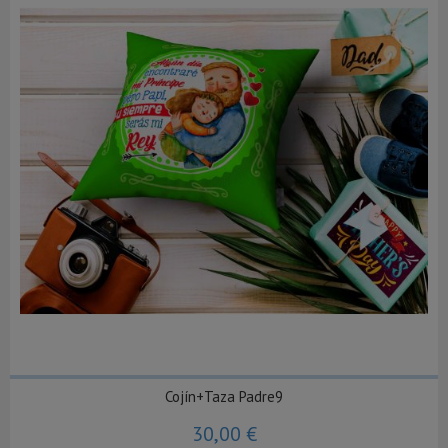
Cojín+Taza Padre9
30,00 €