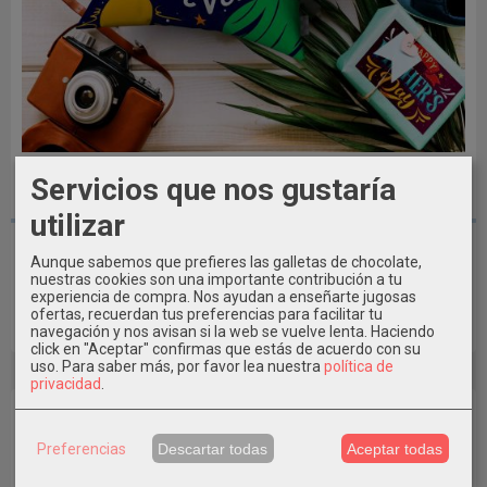
Servicios que nos gustaría
utilizar
Cojín+Taza Padre7
Aunque sabemos que prefieres las galletas de chocolate,
30,00 €
nuestras cookies son una importante contribución a tu
experiencia de compra. Nos ayudan a enseñarte jugosas
ofertas, recuerdan tus preferencias para facilitar tu
navegación y nos avisan si la web se vuelve lenta. Haciendo
Añadir a Carrito
click en "Aceptar" confirmas que estás de acuerdo con su
uso.
Para saber más, por favor lea nuestra
política de
privacidad
.
Preferencias
Descartar todas
Aceptar todas