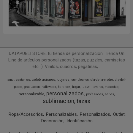
DATAPUBLI STORE, tu tienda de personalización. Tienda On
Line de artículos personalizados (tazas, puzzles, camisetas
etc...). Vinilos, cuadros, pegatinas,...
celebraciones
cojines
amor
cantantes
cumpleanos
dia-de-la-madre
dia-del-
laser
padre
graduacion
halloween
hardrock
hogar
llaveros
mascotas
personalizados
personalizable
profesiones
series
sublimacion
tazas
Ropa/Accesorios
Personalizables
Personalizados
Outlet
Decoración
Identificación