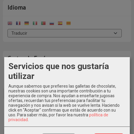
Idioma
Costes de Envío
Servicios que nos gustaría
utilizar
GRATIS *
Consultar Destinos
Aunque sabemos que prefieres las galletas de chocolate,
nuestras cookies son una importante contribución a tu
experiencia de compra. Nos ayudan a enseñarte jugosas
ofertas, recuerdan tus preferencias para facilitar tu
Tu Carrito (0)
navegación y nos avisan si la web se vuelve lenta. Haciendo
click en "Aceptar" confirmas que estás de acuerdo con su
uso.
Para saber más, por favor lea nuestra
política de
privacidad
.
El carrito de la compra está vacío