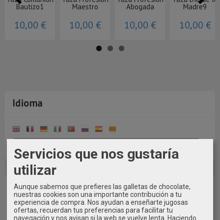
Bautizo1
Maestro
Abogada
Madre9
10,00 €
10,00 €
10,00 €
10,00 €
Idioma
Servicios que nos gustaría
utilizar
Costes de Envío
Aunque sabemos que prefieres las galletas de chocolate,
nuestras cookies son una importante contribución a tu
experiencia de compra. Nos ayudan a enseñarte jugosas
ofertas, recuerdan tus preferencias para facilitar tu
GRATIS *
navegación y nos avisan si la web se vuelve lenta. Haciendo