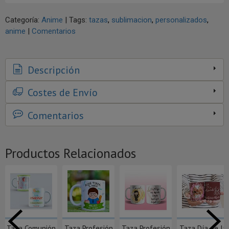
Categoría:
Anime
|
Tags:
tazas
sublimacion
personalizados
anime
|
Comentarios
Descripción
Costes de Envío
Comentarios
Productos Relacionados
Taza Comunión
Taza Profesión
Taza Profesión
Taza Día de la