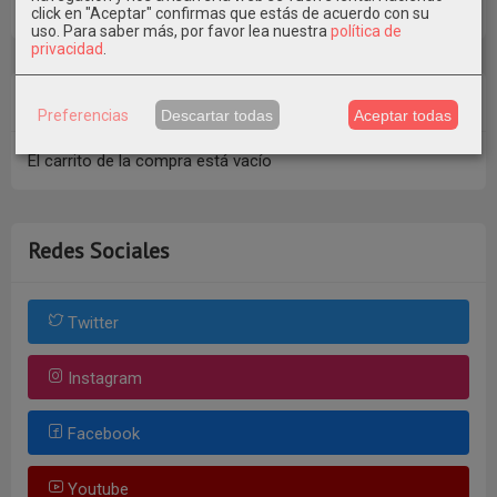
Consultar Destinos
click en "Aceptar" confirmas que estás de acuerdo con su
uso.
Para saber más, por favor lea nuestra
política de
privacidad
.
Tu Carrito (0)
Preferencias
Descartar todas
Aceptar todas
El carrito de la compra está vacío
Redes Sociales
Twitter
Instagram
Facebook
Youtube