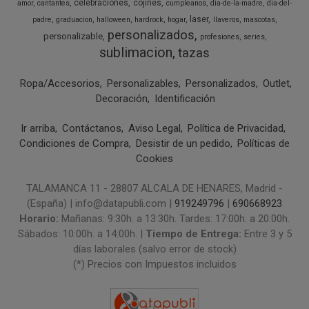
celebraciones
cojines
amor
cantantes
cumpleanos
dia-de-la-madre
dia-del-
laser
padre
graduacion
halloween
hardrock
hogar
llaveros
mascotas
personalizados
personalizable
profesiones
series
sublimacion
tazas
Ropa/Accesorios
Personalizables
Personalizados
Outlet
Decoración
Identificación
Ir arriba
Contáctanos
Aviso Legal
Política de Privacidad
Condiciones de Compra
Desistir de un pedido
Políticas de
Cookies
TALAMANCA 11 - 28807 ALCALA DE HENARES, Madrid -
(España) | info@datapubli.com |
919249796
|
690668923
Horario:
Mañanas: 9:30h. a 13:30h. Tardes: 17:00h. a 20:00h.
Sábados: 10:00h. a 14:00h. |
Tiempo de Entrega:
Entre 3 y 5
días laborales (salvo error de stock)
(*) Precios con Impuestos incluidos