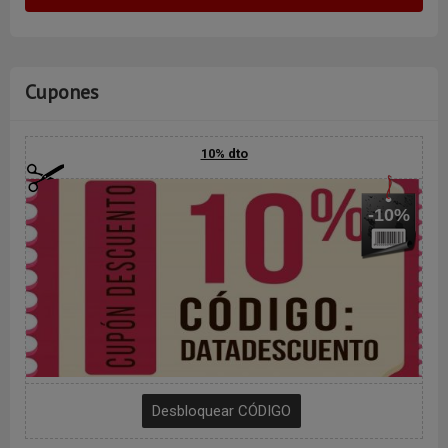
Cupones
10% dto
-10%