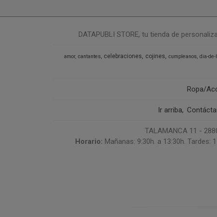
DATAPUBLI STORE, tu tienda de personalizació
celebraciones
cojines
amor
cantantes
cumpleanos
dia-de-
Ropa/Ac
Ir arriba
Contáct
TALAMANCA 11 - 28807
Horario:
Mañanas: 9:30h. a 13:30h. Tardes: 1