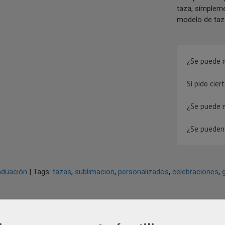
taza, símpleme
modelo de taza.
¿Se puede m
Si pido cie
¿Se puede 
¿Se pueden 
aduación
|
Tags:
tazas
sublimacion
personalizados
celebraciones
IPCIÓN
COSTES DE ENVÍO
COMENTARIOS