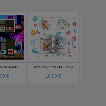
do Nintendo
Taza mascotas Chihuahua
Taza cum
,00 €
10,00 €
10,