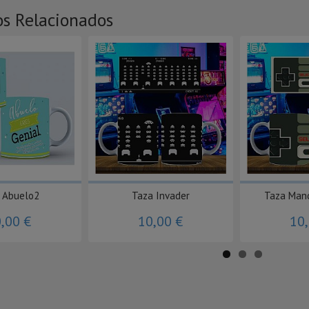
os Relacionados
 Abuelo2
Taza Invader
Taza Man
,00 €
10,00 €
10