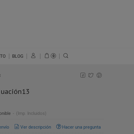
TO
BLOG
0
3
duación13
onible
-
(Imp. Incluidos)
envío
Ver descripción
Hacer una pregunta