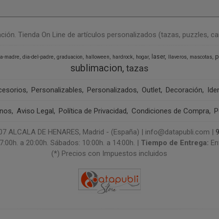
n. Tienda On Line de artículos personalizados (tazas, puzzles, camise
p
laser
la-madre
dia-del-padre
graduacion
halloween
hardrock
hogar
llaveros
mascotas
sublimacion
tazas
cesorios
Personalizables
Personalizados
Outlet
Decoración
Ide
anos
Aviso Legal
Política de Privacidad
Condiciones de Compra
P
 ALCALA DE HENARES, Madrid - (España) | info@datapubli.com |
7:00h. a 20:00h. Sábados: 10:00h. a 14:00h. |
Tiempo de Entrega:
En
(*) Precios con Impuestos incluidos