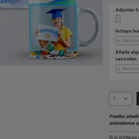
Adjuntar f
Incluye te
Añade algú
necesitas
Puedes añadir
entendemos qu
Si lo prefiere