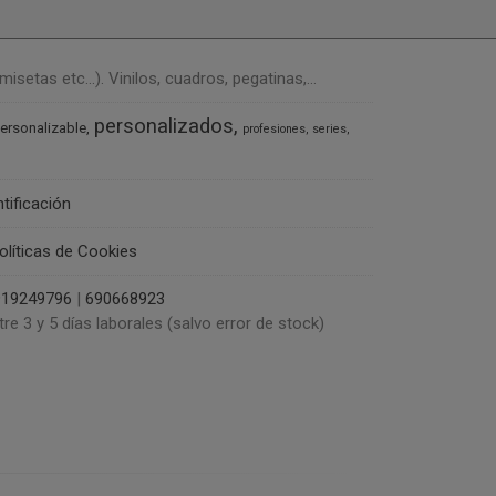
tas etc...). Vinilos, cuadros, pegatinas,...
personalizados
ersonalizable
profesiones
series
ntificación
olíticas de Cookies
919249796
|
690668923
tre 3 y 5 días laborales (salvo error de stock)