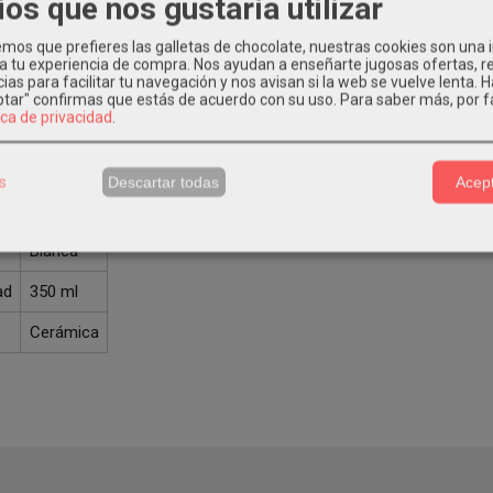
ios que nos gustaría utilizar
cterísticas del producto:
os que prefieres las galletas de chocolate, nuestras cookies son una
 a tu experiencia de compra. Nos ayudan a enseñarte jugosas ofertas, 
ias para facilitar tu navegación y nos avisan si la web se vuelve lenta. 
eptar" confirmas que estás de acuerdo con su uso.
Para saber más, por f
anca personalizada.
ica de privacidad
.
rámica de alta calidad personalizable mediante la técnica de sublimac
s
Descartar todas
Acept
a técnica:
Blanca
ad
350 ml
Cerámica