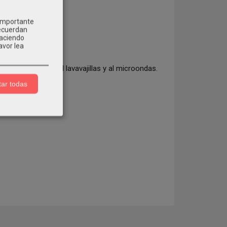
 importante
recuerdan
Haciendo
avor lea
ión. Resistente al lavavajillas y al microondas.
ar todas