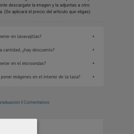
nte descargate la imagen y la adjuntas a otro
 (Se aplicará el precio del articulo que eligas)
eter en lavavajillas?
rta cantidad, ¿hay descuento?
meter en el microondas?
poner imágenes en el interior de la taza?
graduacion
|
Comentarios