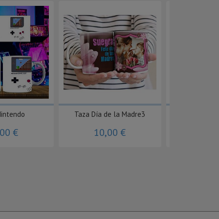
Nintendo
Taza Día de la Madre3
Taza masco
,00 €
10,00 €
10,