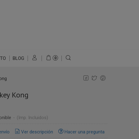
TO
BLOG
0
ong
key Kong
onible
-
(Imp. Incluidos)
envío
Ver descripción
Hacer una pregunta