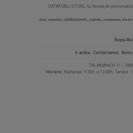
DATAPUBLI STORE, tu tienda de personalizació
celebraciones
cojines
amor
cantantes
cumpleanos
dia-de-
Ropa/Ac
Ir arriba
Contáctanos
Aviso
TALAMANCA 11 - 28807
Horario:
Mañanas: 9:30h. a 13:30h. Tardes: 1