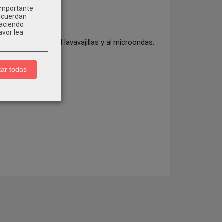
 importante
recuerdan
Haciendo
avor lea
ión. Resistente al lavavajillas y al microondas.
ar todas