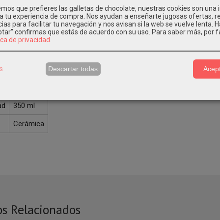
cterísticas del producto:
os que prefieres las galletas de chocolate, nuestras cookies son una
 a tu experiencia de compra. Nos ayudan a enseñarte jugosas ofertas, 
anca personalizada.
ias para facilitar tu navegación y nos avisan si la web se vuelve lenta. 
eptar" confirmas que estás de acuerdo con su uso.
Para saber más, por f
ica de privacidad
.
rámica de alta calidad personalizable mediante la técnica de sublimac
a técnica:
s
Descartar todas
Acept
Blanca
ad
350 ml
Cerámica
os Relacionados