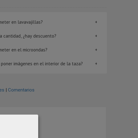
eter en lavavajillas?
rta cantidad, ¿hay descuento?
meter en el microondas?
poner imágenes en el interior de la taza?
es
|
Comentarios