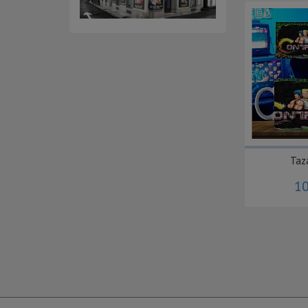
Taz
10