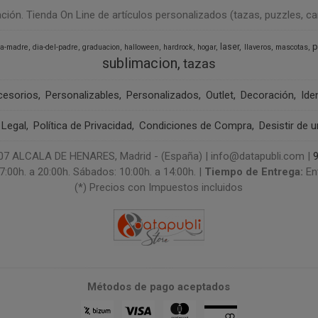
n. Tienda On Line de artículos personalizados (tazas, puzzles, camise
p
laser
la-madre
dia-del-padre
graduacion
halloween
hardrock
hogar
llaveros
mascotas
sublimacion
tazas
cesorios
Personalizables
Personalizados
Outlet
Decoración
Ide
 Legal
Política de Privacidad
Condiciones de Compra
Desistir de 
 ALCALA DE HENARES, Madrid - (España) | info@datapubli.com |
7:00h. a 20:00h. Sábados: 10:00h. a 14:00h. |
Tiempo de Entrega:
En
(*) Precios con Impuestos incluidos
Métodos de pago aceptados