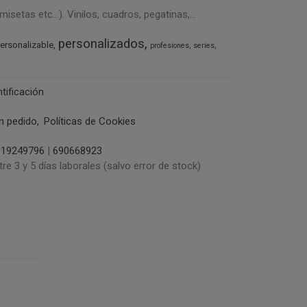
tas etc...). Vinilos, cuadros, pegatinas,...
personalizados
ersonalizable
profesiones
series
ntificación
un pedido
Políticas de Cookies
919249796
|
690668923
tre 3 y 5 días laborales (salvo error de stock)