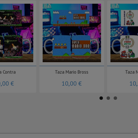
a Contra
Taza Mario Bross
Taza 
,00 €
10,00 €
10