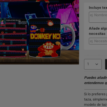
Incluye te
Añade algú
necesitas
Puedes añadir
entendemos qu
Si lo prefiere
taza, símpleme
modelo de taza.