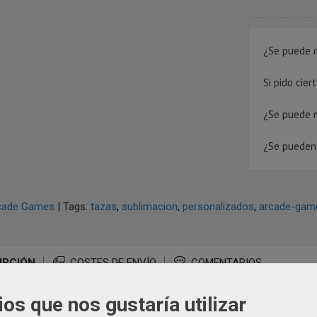
¿Se puede m
Si pido cie
¿Se puede 
¿Se pueden 
cade Games
|
Tags:
tazas
sublimacion
personalizados
arcade-gam
IPCIÓN
COSTES DE ENVÍO
COMENTARIOS
ios que nos gustaría utilizar