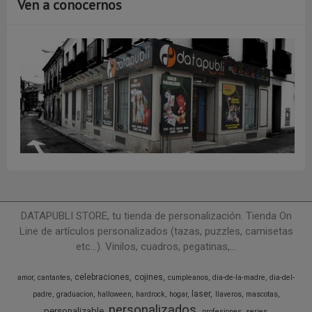
Ven a conocernos
DATAPUBLI STORE, tu tienda de personalización. Tienda On
Line de artículos personalizados (tazas, puzzles, camisetas
etc...). Vinilos, cuadros, pegatinas,...
celebraciones
cojines
amor
cantantes
cumpleanos
dia-de-la-madre
dia-del-
laser
padre
graduacion
halloween
hardrock
hogar
llaveros
mascotas
personalizados
personalizable
profesiones
series