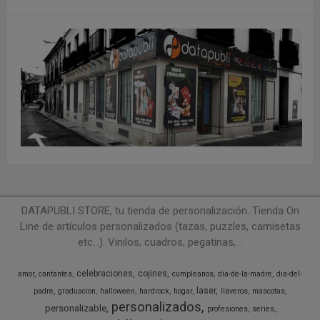
DATAPUBLI STORE, tu tienda de personalización. Tienda On
Line de artículos personalizados (tazas, puzzles, camisetas
etc...). Vinilos, cuadros, pegatinas,...
celebraciones
cojines
amor
cantantes
cumpleanos
dia-de-la-madre
dia-del-
laser
padre
graduacion
halloween
hardrock
hogar
llaveros
mascotas
personalizados
personalizable
profesiones
series