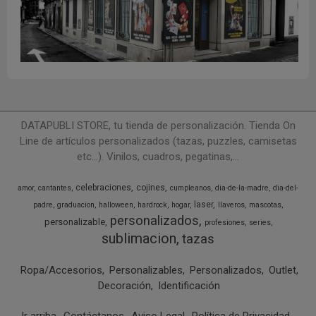
DATAPUBLI STORE, tu tienda de personalización. Tienda On
Line de artículos personalizados (tazas, puzzles, camisetas
etc...). Vinilos, cuadros, pegatinas,...
celebraciones
cojines
amor
cantantes
cumpleanos
dia-de-la-madre
dia-del-
laser
padre
graduacion
halloween
hardrock
hogar
llaveros
mascotas
personalizados
personalizable
profesiones
series
sublimacion
tazas
Ropa/Accesorios
Personalizables
Personalizados
Outlet
Decoración
Identificación
Ir arriba
Contáctanos
Aviso Legal
Política de Privacidad