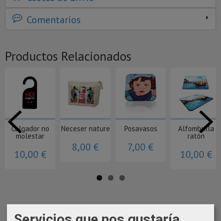
Comentarios
Productos Relacionados
Colgador no
Neceser nature
Posavasos
Alfombrilla
molestar
ratón
8,00 €
7,00 €
10,00 €
10,00 €
Servicios que nos gustaría