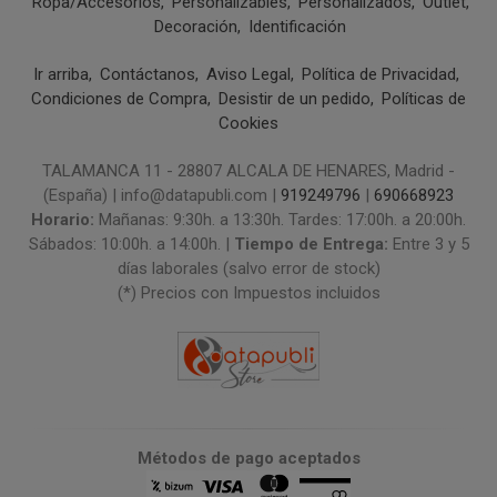
Ropa/Accesorios
Personalizables
Personalizados
Outlet
Decoración
Identificación
Ir arriba
Contáctanos
Aviso Legal
Política de Privacidad
Condiciones de Compra
Desistir de un pedido
Políticas de
Cookies
TALAMANCA 11 - 28807 ALCALA DE HENARES, Madrid -
(España) | info@datapubli.com |
919249796
|
690668923
Horario:
Mañanas: 9:30h. a 13:30h. Tardes: 17:00h. a 20:00h.
Sábados: 10:00h. a 14:00h. |
Tiempo de Entrega:
Entre 3 y 5
días laborales (salvo error de stock)
(*) Precios con Impuestos incluidos
Métodos de pago aceptados