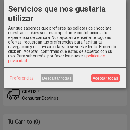
Servicios que nos gustaría
utilizar
Idioma
Aunque sabemos que prefieres las galletas de chocolate,
nuestras cookies son una importante contribución a tu
experiencia de compra. Nos ayudan a enseñarte jugosas
ofertas, recuerdan tus preferencias para facilitar tu
navegación y nos avisan si la web se vuelve lenta. Haciendo
click en "Aceptar" confirmas que estás de acuerdo con su
uso.
Para saber más, por favor lea nuestra
política de
privacidad
.
Costes de Envío
Preferencias
Descartar todas
Aceptar todas
GRATIS *
Consultar Destinos
Tu Carrito (0)