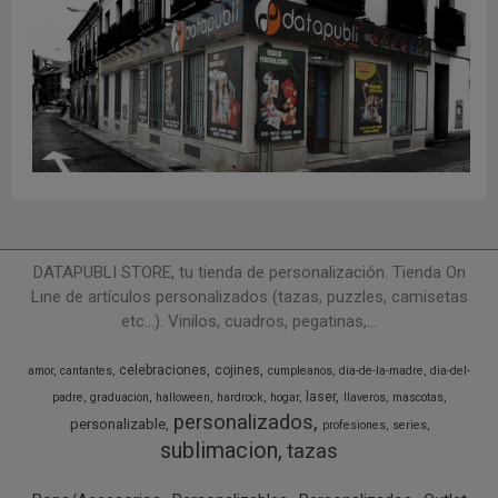
DATAPUBLI STORE, tu tienda de personalización. Tienda On
Line de artículos personalizados (tazas, puzzles, camisetas
etc...). Vinilos, cuadros, pegatinas,...
celebraciones
cojines
amor
cantantes
cumpleanos
dia-de-la-madre
dia-del-
laser
padre
graduacion
halloween
hardrock
hogar
llaveros
mascotas
personalizados
personalizable
profesiones
series
sublimacion
tazas