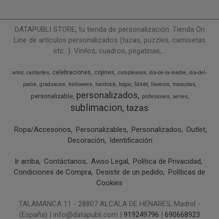
DATAPUBLI STORE, tu tienda de personalización. Tienda On
Line de artículos personalizados (tazas, puzzles, camisetas
etc...). Vinilos, cuadros, pegatinas,...
celebraciones
cojines
amor
cantantes
cumpleanos
dia-de-la-madre
dia-del-
laser
padre
graduacion
halloween
hardrock
hogar
llaveros
mascotas
personalizados
personalizable
profesiones
series
sublimacion
tazas
Ropa/Accesorios
Personalizables
Personalizados
Outlet
Decoración
Identificación
Ir arriba
Contáctanos
Aviso Legal
Política de Privacidad
Condiciones de Compra
Desistir de un pedido
Políticas de
Cookies
TALAMANCA 11 - 28807 ALCALA DE HENARES, Madrid -
(España) | info@datapubli.com |
919249796
|
690668923