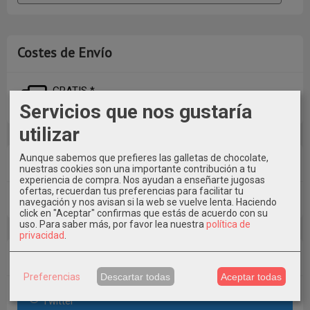
Costes de Envío
GRATIS *
Consultar Destinos
Servicios que nos gustaría
utilizar
Aunque sabemos que prefieres las galletas de chocolate,
Tu Carrito (0)
nuestras cookies son una importante contribución a tu
experiencia de compra. Nos ayudan a enseñarte jugosas
ofertas, recuerdan tus preferencias para facilitar tu
El carrito de la compra está vacío
navegación y nos avisan si la web se vuelve lenta. Haciendo
click en "Aceptar" confirmas que estás de acuerdo con su
uso.
Para saber más, por favor lea nuestra
política de
privacidad
.
Redes Sociales
Preferencias
Descartar todas
Aceptar todas
Twitter