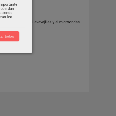
 importante
recuerdan
Haciendo
avor lea
ión. Resistente al lavavajillas y al microondas.
ar todas