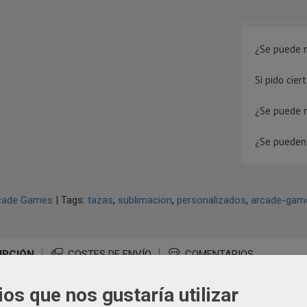
¿Se puede m
Si pido cie
¿Se puede 
¿Se pueden 
cade Games
|
Tags:
tazas
sublimacion
personalizados
arcade-gam
IPCIÓN
COSTES DE ENVÍO
COMENTARIOS
ios que nos gustaría utilizar