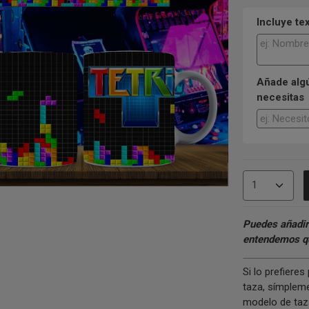
Incluye te
Añade algú
necesitas
Puedes añadir
entendemos qu
Si lo prefiere
taza, símpleme
modelo de taza.