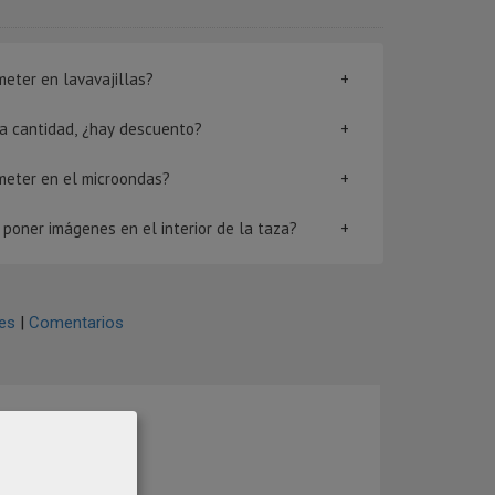
eter en lavavajillas?
rta cantidad, ¿hay descuento?
meter en el microondas?
poner imágenes en el interior de la taza?
es
|
Comentarios