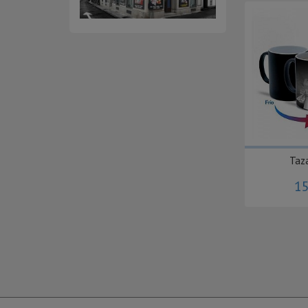
Taz
15