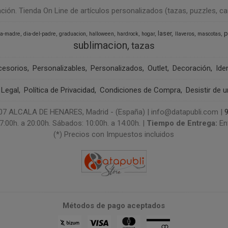
n. Tienda On Line de artículos personalizados (tazas, puzzles, camise
p
laser
la-madre
dia-del-padre
graduacion
halloween
hardrock
hogar
llaveros
mascotas
sublimacion
tazas
cesorios
Personalizables
Personalizados
Outlet
Decoración
Ide
 Legal
Política de Privacidad
Condiciones de Compra
Desistir de 
 ALCALA DE HENARES, Madrid - (España) | info@datapubli.com |
7:00h. a 20:00h. Sábados: 10:00h. a 14:00h. |
Tiempo de Entrega:
En
(*) Precios con Impuestos incluidos
Métodos de pago aceptados