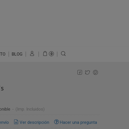
TO
BLOG
0
is
onible
-
(Imp. Incluidos)
envío
Ver descripción
Hacer una pregunta