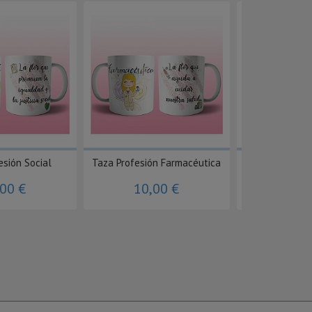
esión Social
Taza Profesión Farmacéutica
Taza mascota
,00 €
10,00 €
10,