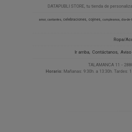
DATAPUBLI STORE, tu tienda de personalizació
celebraciones
cojines
amor
cantantes
cumpleanos
dia-de-
Ropa/Ac
Ir arriba
Contáctanos
Aviso
TALAMANCA 11 - 28807
Horario:
Mañanas: 9:30h. a 13:30h. Tardes: 1