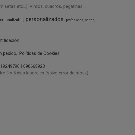
tas etc...). Vinilos, cuadros, pegatinas,...
personalizados
ersonalizable
profesiones
series
ntificación
un pedido
Políticas de Cookies
919249796
|
690668923
tre 3 y 5 días laborales (salvo error de stock)