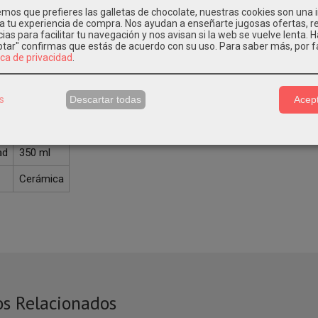
cterísticas del producto:
os que prefieres las galletas de chocolate, nuestras cookies son una
 a tu experiencia de compra. Nos ayudan a enseñarte jugosas ofertas, 
anca personalizada.
ias para facilitar tu navegación y nos avisan si la web se vuelve lenta. 
eptar" confirmas que estás de acuerdo con su uso.
Para saber más, por f
ica de privacidad
.
rámica de alta calidad personalizable mediante la técnica de sublimac
a técnica:
s
Descartar todas
Acept
Blanca
ad
350 ml
Cerámica
os Relacionados