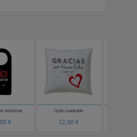
no molestar
Cojín cuadrado
Llaver
,00 €
22,00 €
8,0