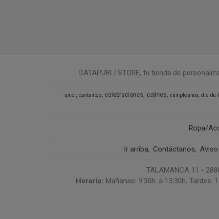
DATAPUBLI STORE, tu tienda de personalizació
celebraciones
cojines
amor
cantantes
cumpleanos
dia-de-
Ropa/Ac
Ir arriba
Contáctanos
Aviso
TALAMANCA 11 - 28807
Horario:
Mañanas: 9:30h. a 13:30h. Tardes: 1