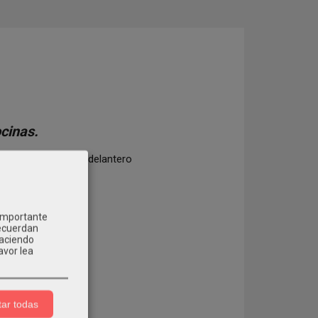
cinas.
ca. Incluye bolsillo delantero
 importante
recuerdan
Haciendo
avor lea
ar todas