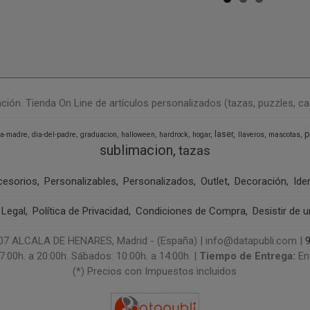
n. Tienda On Line de artículos personalizados (tazas, puzzles, camise
p
laser
la-madre
dia-del-padre
graduacion
halloween
hardrock
hogar
llaveros
mascotas
sublimacion
tazas
cesorios
Personalizables
Personalizados
Outlet
Decoración
Ide
 Legal
Política de Privacidad
Condiciones de Compra
Desistir de 
 ALCALA DE HENARES, Madrid - (España) | info@datapubli.com |
7:00h. a 20:00h. Sábados: 10:00h. a 14:00h. |
Tiempo de Entrega:
En
(*) Precios con Impuestos incluidos