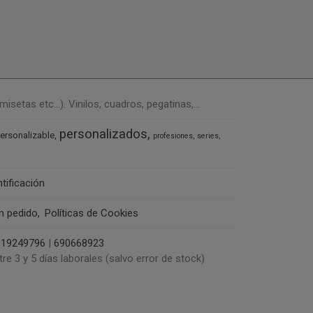
tas etc...). Vinilos, cuadros, pegatinas,...
personalizados
ersonalizable
profesiones
series
ntificación
un pedido
Políticas de Cookies
919249796
|
690668923
tre 3 y 5 días laborales (salvo error de stock)