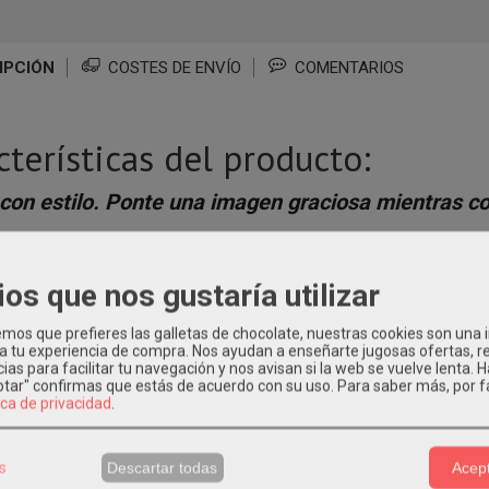
IPCIÓN
COSTES DE ENVÍO
COMENTARIOS
cterísticas del producto:
con estilo. Ponte una imagen graciosa mientras co
 extra larga ajustable para deformar alrededor de la cintura, talla úni
a técnica:
ios que nos gustaría utilizar
os que prefieres las galletas de chocolate, nuestras cookies son una
Varios
 a tu experiencia de compra. Nos ayudan a enseñarte jugosas ofertas, 
ias para facilitar tu navegación y nos avisan si la web se vuelve lenta. 
35% ALGODÓN Y 65% POLIÉSTER
eptar" confirmas que estás de acuerdo con su uso.
Para saber más, por f
ica de privacidad
.
65 cm x 89cm
s
Descartar todas
Acept
illa: