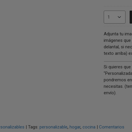
Adjunta tu ima
imágenes que 
delantal, si n
texto arriba) 
Si quieres que
"Personalizada
pondremos en 
necesitas. (te
envío).
sonalizables
|
Tags:
personalizable
hogar
cocina
|
Comentarios