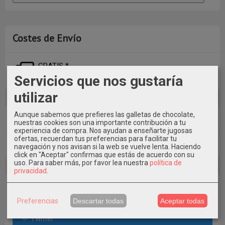
Costes de Envío
GRATIS *
Consultar Destinos
Servicios que nos gustaría
utilizar
Aunque sabemos que prefieres las galletas de chocolate,
Tu Carrito (0)
nuestras cookies son una importante contribución a tu
experiencia de compra. Nos ayudan a enseñarte jugosas
ofertas, recuerdan tus preferencias para facilitar tu
El carrito de la compra está vacío
navegación y nos avisan si la web se vuelve lenta. Haciendo
click en "Aceptar" confirmas que estás de acuerdo con su
uso.
Para saber más, por favor lea nuestra
política de
privacidad
.
Redes Sociales
Preferencias
Descartar todas
Aceptar todas
Twitter