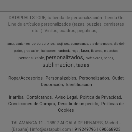
DATAPUBLI STORE, tu tienda de personalización. Tienda On
Line de artículos personalizados (tazas, puzzles, camisetas
etc...). Vinilos, cuadros, pegatinas,...
celebraciones
cojines
amor
cantantes
cumpleanos
dia-de-la-madre
dia-del-
laser
padre
graduacion
halloween
hardrock
hogar
llaveros
mascotas
personalizados
personalizable
profesiones
series
sublimacion
tazas
Ropa/Accesorios
Personalizables
Personalizados
Outlet
Decoración
Identificación
Ir arriba
Contáctanos
Aviso Legal
Política de Privacidad
Condiciones de Compra
Desistir de un pedido
Políticas de
Cookies
TALAMANCA 11 - 28807 ALCALA DE HENARES, Madrid -
(España) | info@datapubli.com |
919249796
|
690668923