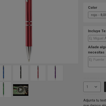
Color
Incluye T
Añade algú
necesitas
Adjunta tu text
que darnos alg