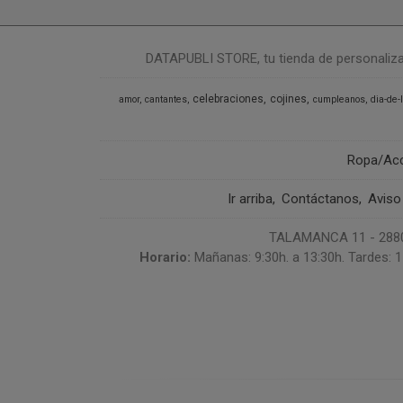
DATAPUBLI STORE, tu tienda de personalizació
celebraciones
cojines
amor
cantantes
cumpleanos
dia-de-
Ropa/Ac
Ir arriba
Contáctanos
Aviso
TALAMANCA 11 - 28807
Horario:
Mañanas: 9:30h. a 13:30h. Tardes: 1