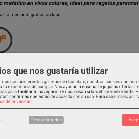
o metálico en vivos colores, ideal para regalos persona
aliza mediante grabación láser
ica:
ios que nos gustaría utilizar
Azul
os que prefieres las galletas de chocolate, nuestras cookies son una
 a tu experiencia de compra. Nos ayudan a enseñarte jugosas ofertas, 
13,50 cm
ias para facilitar tu navegación y nos avisan si la web se vuelve lenta. 
eptar" confirmas que estás de acuerdo con su uso.
Para saber más, por f
ica de privacidad
.
Metal
illa:
s
Descartar todas
Acept