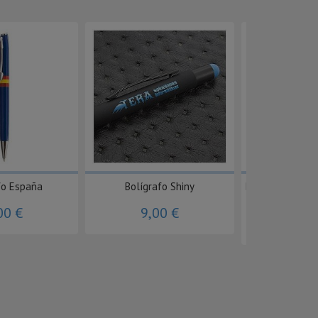
fo España
Bolígrafo Shiny
Bolígrafo Metá
con
00 €
9,00 €
8,0