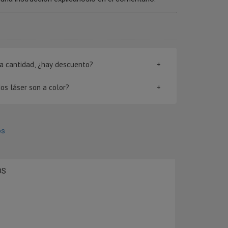
rta cantidad, ¿hay descuento?
os láser son a color?
os
OS