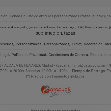
n. Tienda On Line de artículos personalizados (tazas, puzzles, camise
p
laser
la-madre
dia-del-padre
graduacion
halloween
hardrock
hogar
llaveros
mascotas
sublimacion
tazas
cesorios
Personalizables
Personalizados
Outlet
Decoración
Ide
 Legal
Política de Privacidad
Condiciones de Compra
Desistir de 
 ALCALA DE HENARES, Madrid - (España) | info@datapubli.com |
7:00h. a 20:00h. Sábados: 10:00h. a 14:00h. |
Tiempo de Entrega:
En
(*) Precios con Impuestos incluidos