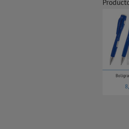
Product
Bolígra
8