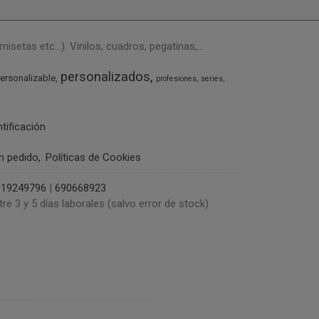
tas etc...). Vinilos, cuadros, pegatinas,...
personalizados
ersonalizable
profesiones
series
ntificación
un pedido
Políticas de Cookies
919249796
|
690668923
tre 3 y 5 días laborales (salvo error de stock)