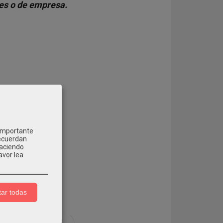
les o de empresa.
 importante
recuerdan
Haciendo
avor lea
ar todas