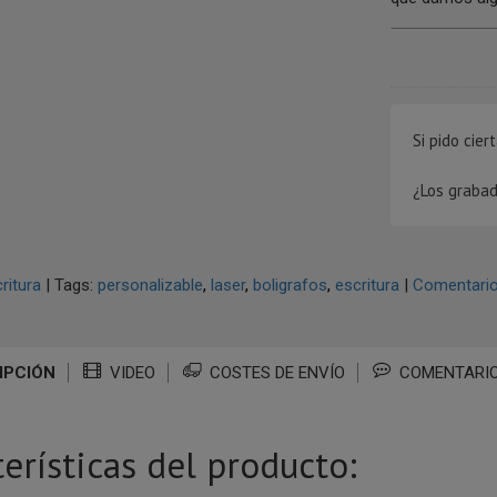
Si pido cie
¿Los grabad
ritura
|
Tags:
personalizable
laser
boligrafos
escritura
|
Comentari
IPCIÓN
VIDEO
COSTES DE ENVÍO
COMENTARI
terísticas del producto: