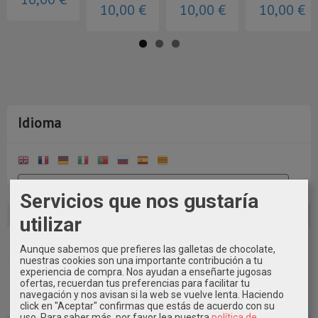
10,00 €
10,00 €
10,00 €
Idioma
Servicios que nos gustaría
utilizar
Costes de Envío
Aunque sabemos que prefieres las galletas de chocolate,
nuestras cookies son una importante contribución a tu
experiencia de compra. Nos ayudan a enseñarte jugosas
GRATIS *
ofertas, recuerdan tus preferencias para facilitar tu
navegación y nos avisan si la web se vuelve lenta. Haciendo
Consultar Destinos
click en "Aceptar" confirmas que estás de acuerdo con su
uso.
Para saber más, por favor lea nuestra
política de