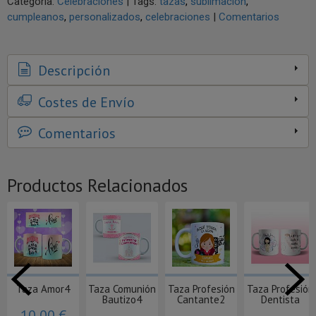
Categoría:
Celebraciones
|
Tags:
tazas
sublimacion
cumpleanos
personalizados
celebraciones
|
Comentarios
Descripción
Costes de Envío
Comentarios
Productos Relacionados
Taza Amor4
Taza Comunión
Taza Profesión
Taza Profesión
Bautizo4
Cantante2
Dentista
10,00 €