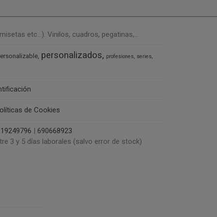
tas etc...). Vinilos, cuadros, pegatinas,...
personalizados
ersonalizable
profesiones
series
ntificación
olíticas de Cookies
919249796
|
690668923
tre 3 y 5 días laborales (salvo error de stock)