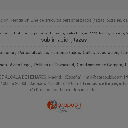
n. Tienda On Line de artículos personalizados (tazas, puzzles, camise
p
laser
la-madre
dia-del-padre
graduacion
halloween
hardrock
hogar
llaveros
mascotas
sublimacion
tazas
cesorios
Personalizables
Personalizados
Outlet
Decoración
Ide
anos
Aviso Legal
Política de Privacidad
Condiciones de Compra
P
 ALCALA DE HENARES, Madrid - (España) | info@datapubli.com |
7:00h. a 20:00h. Sábados: 10:00h. a 14:00h. |
Tiempo de Entrega:
En
(*) Precios con Impuestos incluidos