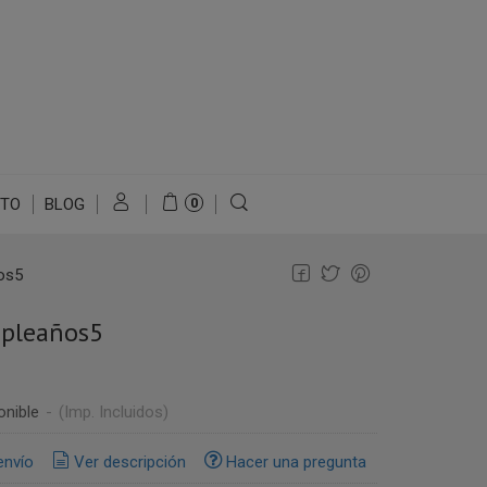
TO
BLOG
0
os5
pleaños5
onible
-
(Imp. Incluidos)
envío
Ver descripción
Hacer una pregunta