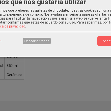
ios que nos gustaría utilizar
cterísticas del producto:
os que prefieres las galletas de chocolate, nuestras cookies son una
 a tu experiencia de compra. Nos ayudan a enseñarte jugosas ofertas, 
ias para facilitar tu navegación y nos avisan si la web se vuelve lenta. 
eptar" confirmas que estás de acuerdo con su uso.
Para saber más, por f
anca personalizada.
ica de privacidad
.
rámica de alta calidad personalizable mediante la técnica de sublimac
s
Descartar todas
Acept
a técnica:
Blanca
ad
350 ml
Cerámica