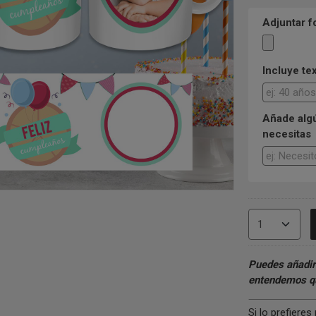
Adjuntar f
Incluye te
Añade algú
necesitas
Puedes añadir
entendemos qu
Si lo prefiere