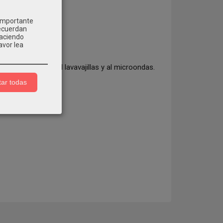
 importante
recuerdan
Haciendo
avor lea
ión. Resistente al lavavajillas y al microondas.
ar todas