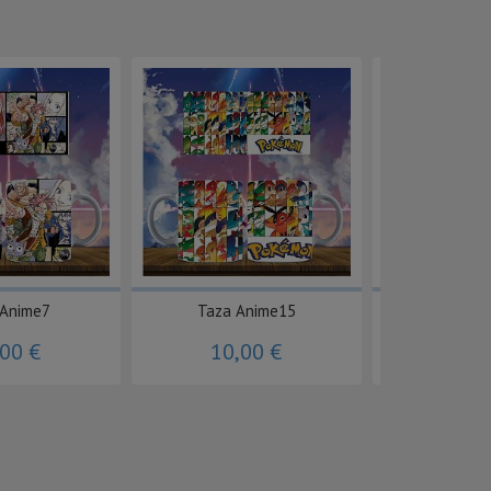
 Anime7
Taza Anime15
Taza Profesió
,00 €
10,00 €
10,