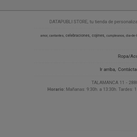
DATAPUBLI STORE, tu tienda de personalizació
celebraciones
cojines
amor
cantantes
cumpleanos
dia-de-
Ropa/Ac
Ir arriba
Contáct
TALAMANCA 11 - 28807
Horario:
Mañanas: 9:30h. a 13:30h. Tardes: 1