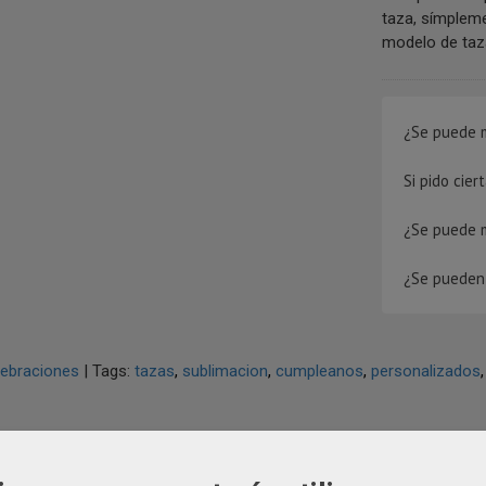
taza, símpleme
modelo de taza.
¿Se puede m
Si pido cie
¿Se puede 
¿Se pueden 
lebraciones
|
Tags:
tazas
sublimacion
cumpleanos
personalizados
IPCIÓN
COSTES DE ENVÍO
COMENTARIOS