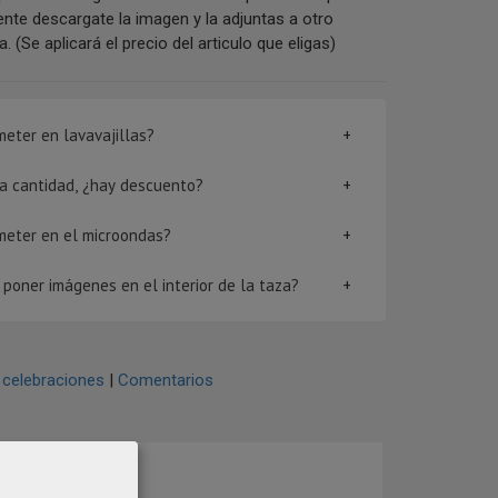
nte descargate la imagen y la adjuntas a otro
 (Se aplicará el precio del articulo que eligas)
eter en lavavajillas?
rta cantidad, ¿hay descuento?
meter en el microondas?
poner imágenes en el interior de la taza?
celebraciones
|
Comentarios