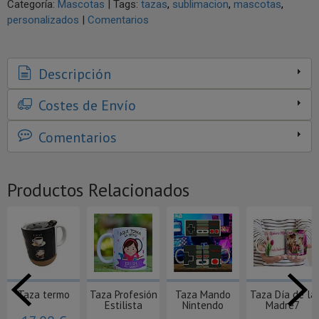
Categoría:
Mascotas
|
Tags:
tazas
sublimacion
mascotas
personalizados
|
Comentarios
Descripción
Costes de Envío
Comentarios
Productos Relacionados
Taza termo
Taza Profesión
Taza Mando
Taza Día de la
Estilista
Nintendo
Madre7