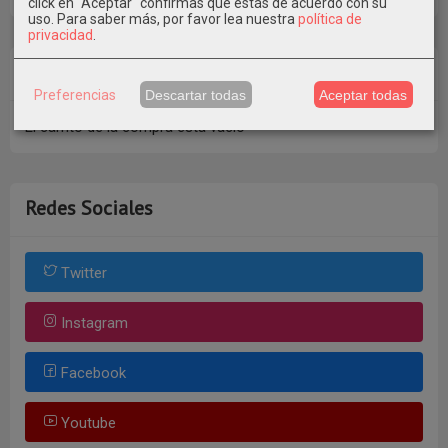
click en "Aceptar" confirmas que estás de acuerdo con su
uso.
Para saber más, por favor lea nuestra
política de
privacidad
.
Tu Carrito (0)
Preferencias
Descartar todas
Aceptar todas
El carrito de la compra está vacío
Redes Sociales
Twitter
Instagram
Facebook
Youtube