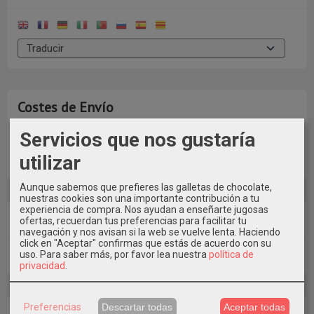
Costes de Envío
Servicios que nos gustaría
GRATIS *
utilizar
Consultar Destinos
Aunque sabemos que prefieres las galletas de chocolate,
nuestras cookies son una importante contribución a tu
experiencia de compra. Nos ayudan a enseñarte jugosas
Tu Carrito (0)
ofertas, recuerdan tus preferencias para facilitar tu
navegación y nos avisan si la web se vuelve lenta. Haciendo
click en "Aceptar" confirmas que estás de acuerdo con su
uso.
Para saber más, por favor lea nuestra
política de
El carrito de la compra está vacío
privacidad
.
Preferencias
Descartar todas
Aceptar todas
Redes Sociales