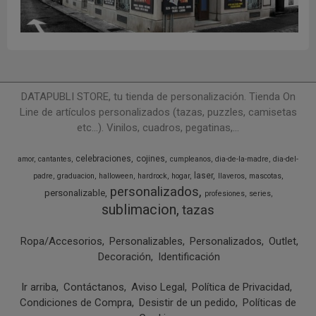
DATAPUBLI STORE, tu tienda de personalización. Tienda On
Line de artículos personalizados (tazas, puzzles, camisetas
etc...). Vinilos, cuadros, pegatinas,...
celebraciones
cojines
amor
cantantes
cumpleanos
dia-de-la-madre
dia-del-
laser
padre
graduacion
halloween
hardrock
hogar
llaveros
mascotas
personalizados
personalizable
profesiones
series
sublimacion
tazas
Ropa/Accesorios
Personalizables
Personalizados
Outlet
Decoración
Identificación
Ir arriba
Contáctanos
Aviso Legal
Política de Privacidad
Condiciones de Compra
Desistir de un pedido
Políticas de